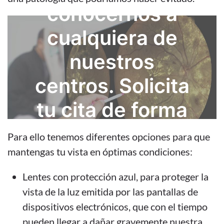
conocernos a
cualquiera de
nuestros
centros. Solicita
tu cita de forma
rápida y sencilla.
Para ello tenemos diferentes opciones para que
mantengas tu vista en óptimas condiciones:
RESERVA TU CITA GRATIS
Lentes con protección azul, para proteger la
vista de la luz emitida por las pantallas de
dispositivos electrónicos, que con el tiempo
pueden llegar a dañar gravemente nuestra