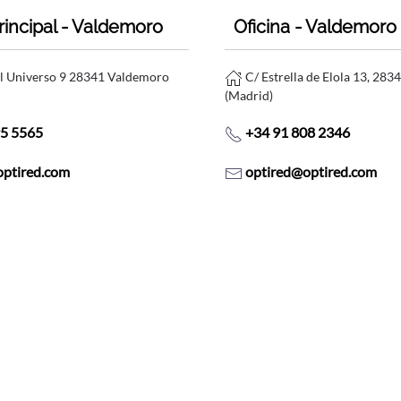
rincipal - Valdemoro
Oficina - Valdemoro
el Universo 9 28341 Valdemoro
C/ Estrella de Elola 13, 28
(Madrid)
95 5565
+34 91 808 2346
optired.com
optired@optired.com