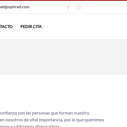
red@optired.com
TACTO
PEDIR CITA
e confianza con las personas que forman nuestro
 en nosotros de vital importancia, por lo que queremos
amos o utilizamos dichos datos.